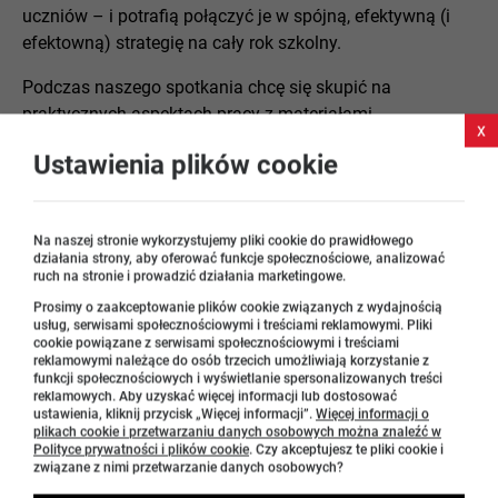
uczniów – i potrafią połączyć je w spójną, efektywną (i
efektowną) strategię na cały rok szkolny.
Podczas naszego spotkania chcę się skupić na
praktycznych aspektach pracy z materiałami
x
maturalnymi i podzielić się rozwiązaniami, które mogą
Ustawienia plików cookie
realnie wesprzeć zarówno nauczyciela, jak i ucznia w
procesie przygotowań:
omówię konkretne przykłady ćwiczeń rozwijających
Na naszej stronie wykorzystujemy pliki cookie do prawidłowego
działania strony, aby oferować funkcje społecznościowe, analizować
umiejętności niezbędne na maturze pisemnej i
ruch na stronie i prowadzić działania marketingowe.
ustnej, opracowane w oparciu o podręcznik i
Prosimy o zaakceptowanie plików cookie związanych z wydajnością
repetytorium – z uwzględnieniem potrzeb zarówno
usług, serwisami społecznościowymi i treściami reklamowymi. Pliki
bardziej, jak i mniej kreatywnych uczniów;
cookie powiązane z serwisami społecznościowymi i treściami
reklamowymi należące do osób trzecich umożliwiają korzystanie z
zaprezentuję potencjał arkuszy maturalnych jako
funkcji społecznościowych i wyświetlanie spersonalizowanych treści
narzędzi wspierających systematyczną pracę i
reklamowych. Aby uzyskać więcej informacji lub dostosować
ustawienia, kliknij przycisk „Więcej informacji”.
Więcej informacji o
uzasadnię ich wykorzystanie na lekcjach jako
plikach cookie i przetwarzaniu danych osobowych można znaleźć w
elementu usprawniającego skuteczne
Polityce prywatności i plików cookie
. Czy akceptujesz te pliki cookie i
związane z nimi przetwarzanie danych osobowych?
przygotowanie do egzaminu;