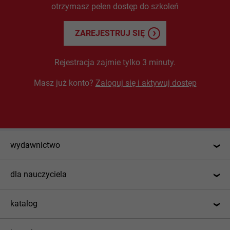
otrzymasz pełen dostęp do szkoleń
ZAREJESTRUJ SIĘ
Rejestracja zajmie tylko 3 minuty.
Masz już konto?
Zaloguj się i aktywuj dostęp
wydawnictwo
o nas
dla nauczyciela
kontakt
Strefa nauczyciela
praca
katalog
Lekcje do kopiowania
dział pomocy
Szkoły państwowe
Programy i rozkłady