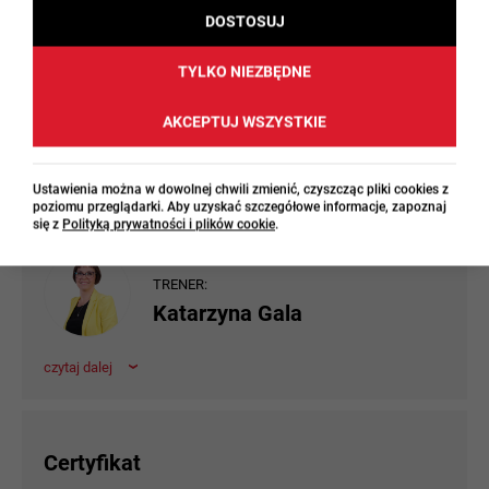
pokażę, jak budować wspierającą atmosferę w
DOSTOSUJ
klasie oraz czerpać satysfakcję ze wspólnej pracy,
zarówno z perspektywy nauczyciela, jak i ucznia.
TYLKO NIEZBĘDNE
Dołącz do mnie – razem łatwiej nam będzie znaleźć
AKCEPTUJ WSZYSTKIE
nowe drogi w dobrze nam znanej, ale wciąż zmieniającej
się edukacyjnej rzeczywistości i pokonać tę maturalną
trasę aż do samego końca! :)
Ustawienia można w dowolnej chwili zmienić, czyszcząc pliki cookies z
poziomu przeglądarki. Aby uzyskać szczegółowe informacje, zapoznaj
się z
Polityką prywatności i plików cookie
.
TRENER:
Katarzyna Gala
czytaj dalej
Certyfikat