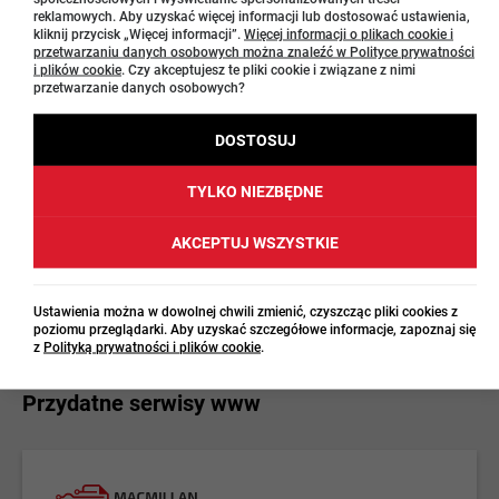
reklamowych. Aby uzyskać więcej informacji lub dostosować ustawienia,
Generator dyplomów
kliknij przycisk „Więcej informacji”.
Więcej informacji o plikach cookie i
przetwarzaniu danych osobowych można znaleźć w Polityce prywatności
i plików cookie
. Czy akceptujesz te pliki cookie i związane z nimi
Poznaj narzędzie, dzięki
przetwarzanie danych osobowych?
któremu w trzech prostych
krokach przygotujesz
DOSTOSUJ
efektowne dyplomy dla
swoich uczniów.
TYLKO NIEZBĘDNE
Przejdź tutaj
AKCEPTUJ WSZYSTKIE
Ustawienia można w dowolnej chwili zmienić, czyszcząc pliki cookies z
poziomu przeglądarki. Aby uzyskać szczegółowe informacje, zapoznaj się
z
Polityką prywatności i plików cookie
.
Przydatne serwisy www