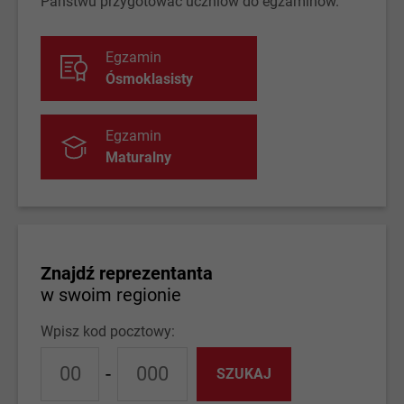
Państwu przygotować uczniów do egzaminów.
Egzamin
Ósmoklasisty
Egzamin
Maturalny
Znajdź reprezentanta
w swoim regionie
Wpisz kod pocztowy:
-
SZUKAJ