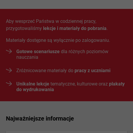
Aby wesprzeć Państwa w codziennej pracy,
przygotowaliśmy
lekcje i materiały do pobrania
.
Materiały dostępne są wyłącznie po zalogowaniu.
Gotowe scenariusze
dla różnych poziomów
nauczania
Zróżnicowane materiały do
pracy z uczniami
Unikalne lekcje
tematyczne, kulturowe oraz
plakaty
do wydrukowania
Najważniejsze informacje