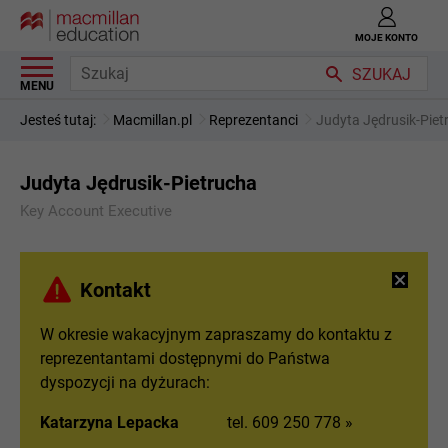
MOJE KONTO
SZUKAJ
MENU
Jesteś tutaj:
Macmillan.pl
Reprezentanci
Judyta Jędrusik-Piet
Judyta Jędrusik-Pietrucha
Key Account Executive
Kontakt
W okresie wakacyjnym zapraszamy do kontaktu z
reprezentantami dostępnymi do Państwa
dyspozycji na dyżurach:
Katarzyna Lepacka
tel. 609 250 778 »