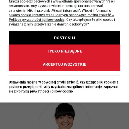
funkcji społecznościowych i wyświetlanie spersonalizowanych treści
reklamowych. Aby uzyskać więcej informacji lub dostosować
ustawienia, kliknij przycisk „Więcej informacji”.
Więcej informacji o
plikach cookie i przetwarzaniu danych osobowych można znaleźć w
Polityce prywatności i plików cookie
. Czy akceptujesz te pliki cookie i
związane z nimi przetwarzanie danych osobowych?
DOSTOSUJ
TYLKO NIEZBĘDNE
Paweł Nosek
AKCEPTUJ WSZYSTKIE
tel: 691 360 710
pawel.nosek@macmillaneducation.com
Ustawienia można w dowolnej chwili zmienić, czyszcząc pliki cookies z
poziomu przeglądarki. Aby uzyskać szczegółowe informacje, zapoznaj
się z
Polityką prywatności i plików cookie
.