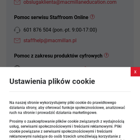
obslugaklienta@macmillaneducation.com
Pomoc serwisu Staffroom Online
?
601 876 504 (pon.-pt. 9:00-17:00)
staffhelp@macmillan.pl
Pomoc z zakresu produktów cyfrowych
?
Przejdź do działu pomocy
x
Ustawienia plików cookie
Pomoc z zakresu szkoleń
?
training@macmillan.pl
Na naszej stronie wykorzystujemy pliki cookie do prawidłowego
działania strony, aby oferować funkcje społecznościowe, analizować
ruch na stronie i prowadzić działania marketingowe.
Prosimy o zaakceptowanie plików cookie związanych z wydajnością
Inni reprezentanci w regionie
usług, serwisami społecznościowymi i treściami reklamowymi. Pliki
cookie powiązane z serwisami społecznościowymi i treściami
reklamowymi należące do osób trzecich umożliwiają korzystanie z