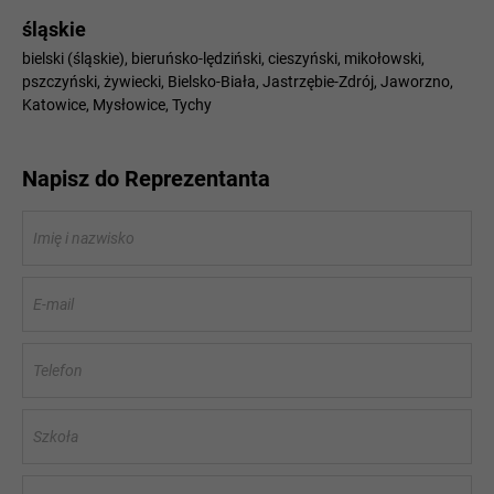
śląskie
bielski (śląskie)
bieruńsko-lędziński
cieszyński
mikołowski
pszczyński
żywiecki
Bielsko-Biała
Jastrzębie-Zdrój
Jaworzno
Katowice
Mysłowice
Tychy
Napisz do Reprezentanta
Imię i nazwisko
E-mail
Telefon
Szkoła